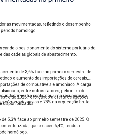
ovimentadas no primeiro
cadorias movimentadas, refletindo o desempenho
ao período homólogo.
forçando o posicionamento do sistema portuário da
 e das cadeias globais de abastecimento.
escimento de 3,6% face ao primeiro semestre de
letindo o aumento das importações de cereais,
mportações de combustíveis e amoníaco. A carga
ionado, entre outros fatores, pelo início de
 segundo trimestre confirmou uma recuperação
estre de 2026, reforçando a oferta de ligações
no número de navios e 78% na arqueação bruta
 disponibilizados.
o de 5,3% face ao primeiro semestre de 2025. O
contentorizada, que cresceu 6,4%, tendo a
íodo homólogo.