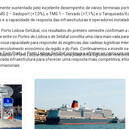
lmente sustentado pelo excelente desempenho de vários terminais port
MS 2 – Sadoport (+7,3%), o TMS 1 – Tersado (+7,1%) e o Tanquisado/Ec
e a capacidade de resposta das infraestruturas e operadores instalad
o Porto Lisboa-Setúbal,
«os resultados do primeiro semestre confirmam a s
tre os Portos de Lisboa e de Setúbal constitui uma clara mais-valia para 
nossa capacidade para responder às exigências das cadeias logísticas interna
esenvolvimento económico da região e do País. Continuaremos a investir na
e Twin Ports, o Porto Lisboa-Setúbal continua a afirmar-se como um s
lidando o Porto Lisboa-Setúbal como uma plataforma logística de referênci
e cada infraestrutura para oferecer uma resposta mais competitiva, efi
ernacionais.