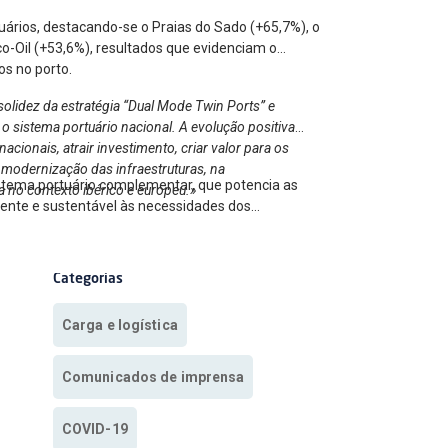
uários, destacando-se o Praias do Sado (+65,7%), o
o-Oil (+53,6%), resultados que evidenciam o
os no porto.
olidez da estratégia “Dual Mode Twin Ports” e
o sistema portuário nacional. A evolução positiva
cionais, atrair investimento, criar valor para os
 modernização das infraestruturas, na
istema portuário complementar, que potencia as
a no contexto ibérico e europeu.»
ciente e sustentável às necessidades dos
Categorias
Carga e logística
Comunicados de imprensa
COVID-19