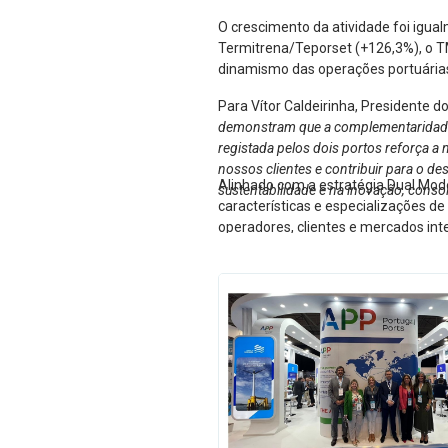
O crescimento da atividade foi igua
Termitrena/Teporset (+126,3%), o T
dinamismo das operações portuárias 
Para Vítor Caldeirinha, Presidente d
demonstram que a complementaridade en
registada pelos dois portos reforça a 
nossos clientes e contribuir para o d
Alinhado com a estratégia Dual Mod
sustentabilidade e na inovação, conso
características e especializações d
operadores, clientes e mercados int