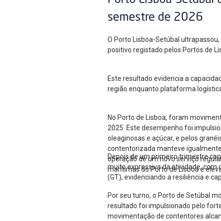
Porto Lisboa-Setúbal 
semestre de 2026
O Porto Lisboa-Setúbal ultrapassou
positivo registado pelos Portos de 
Este resultado evidencia a capacida
região enquanto plataforma logístic
No Porto de Lisboa, foram moviment
2025. Este desempenho foi impulsion
oleaginosas e açúcar, e pelos gran
contentorizada manteve igualmente u
Depois de um primeiro trimestre co
operação de um novo serviço regular
muito expressiva da atividade, com
marítimas do Porto de Lisboa e elev
(GT), evidenciando a resiliência e c
Por seu turno, o Porto de Setúbal m
resultado foi impulsionado pelo for
movimentação de contentores alcan