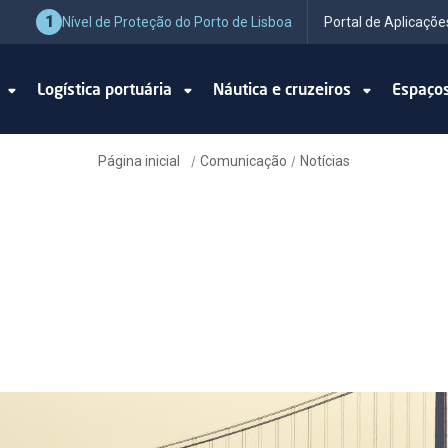
1
Nível de Proteção do Porto de Lisboa
Portal de Aplicaçõe
o
Logística portuária
Náutica e cruzeiros
Espaço
Página inicial
Comunicação
Notícias
/
/