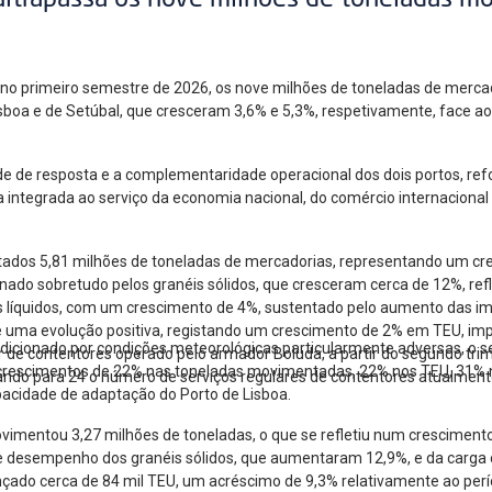
ultrapassa os nove milhões de toneladas m
, no primeiro semestre de 2026, os nove milhões de toneladas de mer
Lisboa e de Setúbal, que cresceram 3,6% e 5,3%, respetivamente, face 
de de resposta e a complementaridade operacional dos dois portos, re
a integrada ao serviço da economia nacional, do comércio internacional
ados 5,81 milhões de toneladas de mercadorias, representando um cr
ado sobretudo pelos granéis sólidos, que cresceram cerca de 12%, ref
éis líquidos, com um crescimento de 4%, sustentado pelo aumento das i
ma evolução positiva, registando um crescimento de 2% em TEU, impuls
ndicionado por condições meteorológicas particularmente adversas, o
 de contentores operado pelo armador Boluda, a partir do segundo trim
 crescimentos de 22% nas toneladas movimentadas, 22% nos TEU, 31% 
ando para 24 o número de serviços regulares de contentores atualmente
apacidade de adaptação do Porto de Lisboa.
ovimentou 3,27 milhões de toneladas, o que se refletiu num cresciment
te desempenho dos granéis sólidos, que aumentaram 12,9%, e da carga 
çado cerca de 84 mil TEU, um acréscimo de 9,3% relativamente ao per