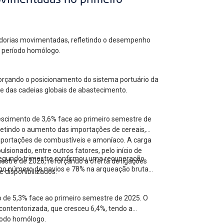
ovimentadas no primeiro
cadorias movimentadas, refletindo o desempenho
ao período homólogo.
forçando o posicionamento do sistema portuário da
 e das cadeias globais de abastecimento.
escimento de 3,6% face ao primeiro semestre de
letindo o aumento das importações de cereais,
mportações de combustíveis e amoníaco. A carga
ionado, entre outros fatores, pelo início de
 segundo trimestre confirmou uma recuperação
estre de 2026, reforçando a oferta de ligações
no número de navios e 78% na arqueação bruta
 disponibilizados.
o de 5,3% face ao primeiro semestre de 2025. O
contentorizada, que cresceu 6,4%, tendo a
íodo homólogo.