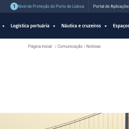
1
Nível de Proteção do Porto de Lisboa
Portal de Aplicaçõe
o
Logística portuária
Náutica e cruzeiros
Espaço
Página inicial
Comunicação
Notícias
/
/