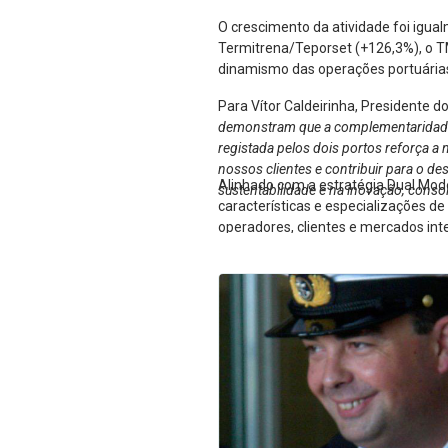
O crescimento da atividade foi igua
Termitrena/Teporset (+126,3%), o T
dinamismo das operações portuárias 
Para Vítor Caldeirinha, Presidente d
demonstram que a complementaridade en
registada pelos dois portos reforça a 
nossos clientes e contribuir para o d
Alinhado com a estratégia Dual Mod
sustentabilidade e na inovação, conso
características e especializações d
operadores, clientes e mercados int