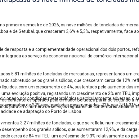
ultrapassa os nove milhões de toneladas m
, no primeiro semestre de 2026, os nove milhões de toneladas de mer
Lisboa e de Setúbal, que cresceram 3,6% e 5,3%, respetivamente, face 
de de resposta e a complementaridade operacional dos dois portos, re
a integrada ao serviço da economia nacional, do comércio internacional
ados 5,81 milhões de toneladas de mercadorias, representando um cr
ado sobretudo pelos granéis sólidos, que cresceram cerca de 12%, ref
éis líquidos, com um crescimento de 4%, sustentado pelo aumento das i
ma evolução positiva, registando um crescimento de 2% em TEU, impuls
ndicionado por condições meteorológicas particularmente adversas, o
 de contentores operado pelo armador Boluda, a partir do segundo trim
 crescimentos de 22% nas toneladas movimentadas, 22% nos TEU, 31% 
ando para 24 o número de serviços regulares de contentores atualmente
apacidade de adaptação do Porto de Lisboa.
ovimentou 3,27 milhões de toneladas, o que se refletiu num cresciment
te desempenho dos granéis sólidos, que aumentaram 12,9%, e da carga 
çado cerca de 84 mil TEU, um acréscimo de 9,3% relativamente ao per