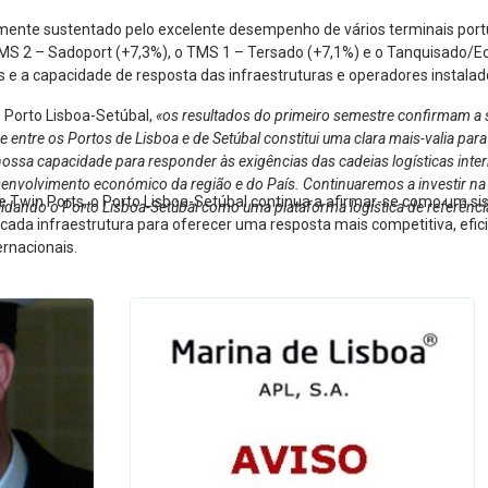
lmente sustentado pelo excelente desempenho de vários terminais port
MS 2 – Sadoport (+7,3%), o TMS 1 – Tersado (+7,1%) e o Tanquisado/Ec
e a capacidade de resposta das infraestruturas e operadores instalad
o Porto Lisboa-Setúbal,
«os resultados do primeiro semestre confirmam a s
tre os Portos de Lisboa e de Setúbal constitui uma clara mais-valia para 
nossa capacidade para responder às exigências das cadeias logísticas interna
esenvolvimento económico da região e do País. Continuaremos a investir na
e Twin Ports, o Porto Lisboa-Setúbal continua a afirmar-se como um s
lidando o Porto Lisboa-Setúbal como uma plataforma logística de referênci
e cada infraestrutura para oferecer uma resposta mais competitiva, efi
ernacionais.