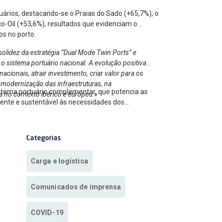
uários, destacando-se o Praias do Sado (+65,7%), o
o-Oil (+53,6%), resultados que evidenciam o
os no porto.
olidez da estratégia “Dual Mode Twin Ports” e
o sistema portuário nacional. A evolução positiva
cionais, atrair investimento, criar valor para os
 modernização das infraestruturas, na
istema portuário complementar, que potencia as
a no contexto ibérico e europeu.»
ciente e sustentável às necessidades dos
Categorias
Carga e logística
Comunicados de imprensa
COVID-19