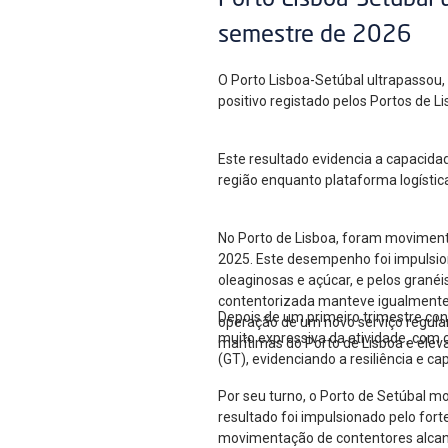
Porto Lisboa-Setúbal 
semestre de 2026
O Porto Lisboa-Setúbal ultrapassou
positivo registado pelos Portos de 
Este resultado evidencia a capacida
região enquanto plataforma logístic
No Porto de Lisboa, foram moviment
2025. Este desempenho foi impulsion
oleaginosas e açúcar, e pelos gran
contentorizada manteve igualmente u
Depois de um primeiro trimestre co
operação de um novo serviço regular
muito expressiva da atividade, com
marítimas do Porto de Lisboa e elev
(GT), evidenciando a resiliência e c
Por seu turno, o Porto de Setúbal m
resultado foi impulsionado pelo for
movimentação de contentores alcan