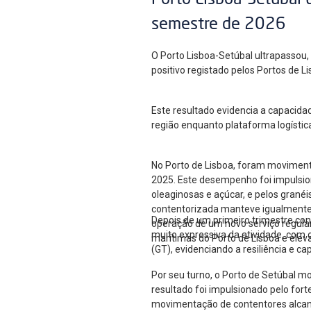
Porto Lisboa-Setúbal 
semestre de 2026
O Porto Lisboa-Setúbal ultrapassou
positivo registado pelos Portos de 
Este resultado evidencia a capacida
região enquanto plataforma logístic
No Porto de Lisboa, foram moviment
2025. Este desempenho foi impulsion
oleaginosas e açúcar, e pelos gran
contentorizada manteve igualmente u
Depois de um primeiro trimestre co
operação de um novo serviço regular
muito expressiva da atividade, com
marítimas do Porto de Lisboa e elev
(GT), evidenciando a resiliência e c
Por seu turno, o Porto de Setúbal m
resultado foi impulsionado pelo for
movimentação de contentores alcan