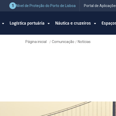
1
Nível de Proteção do Porto de Lisboa
Portal de Aplicaçõe
o
Logística portuária
Náutica e cruzeiros
Espaço
Página inicial
Comunicação
Notícias
/
/