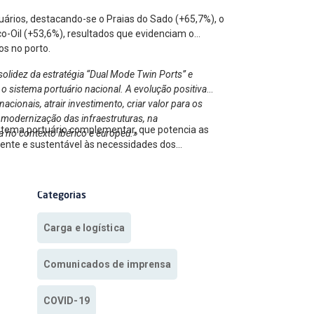
uários, destacando-se o Praias do Sado (+65,7%), o
o-Oil (+53,6%), resultados que evidenciam o
os no porto.
olidez da estratégia “Dual Mode Twin Ports” e
o sistema portuário nacional. A evolução positiva
cionais, atrair investimento, criar valor para os
 modernização das infraestruturas, na
istema portuário complementar, que potencia as
a no contexto ibérico e europeu.»
ciente e sustentável às necessidades dos
Categorias
Carga e logística
Comunicados de imprensa
COVID-19