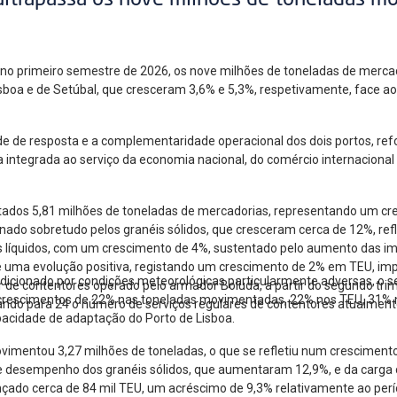
ultrapassa os nove milhões de toneladas m
, no primeiro semestre de 2026, os nove milhões de toneladas de mer
Lisboa e de Setúbal, que cresceram 3,6% e 5,3%, respetivamente, face 
de de resposta e a complementaridade operacional dos dois portos, re
a integrada ao serviço da economia nacional, do comércio internacional
ados 5,81 milhões de toneladas de mercadorias, representando um cr
ado sobretudo pelos granéis sólidos, que cresceram cerca de 12%, ref
éis líquidos, com um crescimento de 4%, sustentado pelo aumento das i
ma evolução positiva, registando um crescimento de 2% em TEU, impuls
ndicionado por condições meteorológicas particularmente adversas, o
 de contentores operado pelo armador Boluda, a partir do segundo trim
 crescimentos de 22% nas toneladas movimentadas, 22% nos TEU, 31% 
ando para 24 o número de serviços regulares de contentores atualmente
apacidade de adaptação do Porto de Lisboa.
ovimentou 3,27 milhões de toneladas, o que se refletiu num cresciment
te desempenho dos granéis sólidos, que aumentaram 12,9%, e da carga 
çado cerca de 84 mil TEU, um acréscimo de 9,3% relativamente ao per