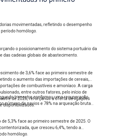
ovimentadas no primeiro
cadorias movimentadas, refletindo o desempenho
ao período homólogo.
forçando o posicionamento do sistema portuário da
 e das cadeias globais de abastecimento.
escimento de 3,6% face ao primeiro semestre de
letindo o aumento das importações de cereais,
mportações de combustíveis e amoníaco. A carga
ionado, entre outros fatores, pelo início de
 segundo trimestre confirmou uma recuperação
estre de 2026, reforçando a oferta de ligações
no número de navios e 78% na arqueação bruta
 disponibilizados.
o de 5,3% face ao primeiro semestre de 2025. O
contentorizada, que cresceu 6,4%, tendo a
íodo homólogo.