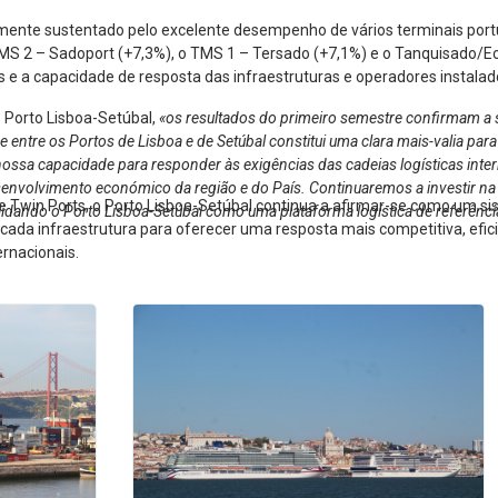
lmente sustentado pelo excelente desempenho de vários terminais port
MS 2 – Sadoport (+7,3%), o TMS 1 – Tersado (+7,1%) e o Tanquisado/Ec
e a capacidade de resposta das infraestruturas e operadores instalad
o Porto Lisboa-Setúbal,
«os resultados do primeiro semestre confirmam a s
tre os Portos de Lisboa e de Setúbal constitui uma clara mais-valia para 
nossa capacidade para responder às exigências das cadeias logísticas interna
esenvolvimento económico da região e do País. Continuaremos a investir na
e Twin Ports, o Porto Lisboa-Setúbal continua a afirmar-se como um s
lidando o Porto Lisboa-Setúbal como uma plataforma logística de referênci
e cada infraestrutura para oferecer uma resposta mais competitiva, efi
ernacionais.