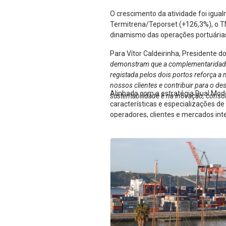
O crescimento da atividade foi igua
Termitrena/Teporset (+126,3%), o T
dinamismo das operações portuárias 
Para Vítor Caldeirinha, Presidente d
demonstram que a complementaridade en
registada pelos dois portos reforça a 
nossos clientes e contribuir para o d
Alinhado com a estratégia Dual Mod
sustentabilidade e na inovação, conso
características e especializações d
operadores, clientes e mercados int