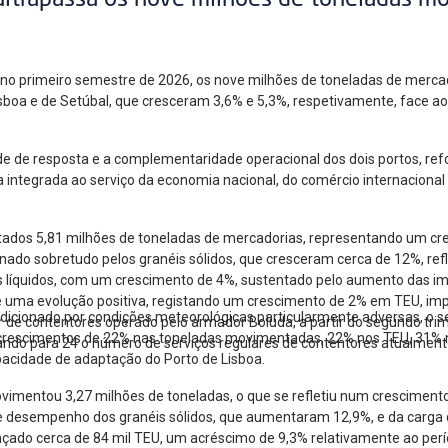
ultrapassa os nove milhões de toneladas m
, no primeiro semestre de 2026, os nove milhões de toneladas de mer
Lisboa e de Setúbal, que cresceram 3,6% e 5,3%, respetivamente, face 
de de resposta e a complementaridade operacional dos dois portos, re
a integrada ao serviço da economia nacional, do comércio internacional
ados 5,81 milhões de toneladas de mercadorias, representando um cr
ado sobretudo pelos granéis sólidos, que cresceram cerca de 12%, ref
éis líquidos, com um crescimento de 4%, sustentado pelo aumento das i
ma evolução positiva, registando um crescimento de 2% em TEU, impuls
ndicionado por condições meteorológicas particularmente adversas, o
 de contentores operado pelo armador Boluda, a partir do segundo trim
 crescimentos de 22% nas toneladas movimentadas, 22% nos TEU, 31% 
ando para 24 o número de serviços regulares de contentores atualmente
apacidade de adaptação do Porto de Lisboa.
ovimentou 3,27 milhões de toneladas, o que se refletiu num cresciment
te desempenho dos granéis sólidos, que aumentaram 12,9%, e da carga 
çado cerca de 84 mil TEU, um acréscimo de 9,3% relativamente ao per