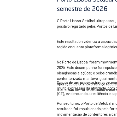
Porto Lisboa-Setúbal 
semestre de 2026
O Porto Lisboa-Setúbal ultrapassou
positivo registado pelos Portos de 
Este resultado evidencia a capacida
região enquanto plataforma logístic
No Porto de Lisboa, foram moviment
2025. Este desempenho foi impulsion
oleaginosas e açúcar, e pelos gran
contentorizada manteve igualmente u
Depois de um primeiro trimestre co
operação de um novo serviço regular
muito expressiva da atividade, com
marítimas do Porto de Lisboa e elev
(GT), evidenciando a resiliência e c
Por seu turno, o Porto de Setúbal m
resultado foi impulsionado pelo for
movimentação de contentores alcan