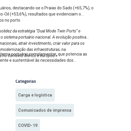
uários, destacando-se o Praias do Sado (+65,7%), o
o-Oil (+53,6%), resultados que evidenciam o
os no porto.
olidez da estratégia “Dual Mode Twin Ports” e
o sistema portuário nacional. A evolução positiva
cionais, atrair investimento, criar valor para os
 modernização das infraestruturas, na
istema portuário complementar, que potencia as
a no contexto ibérico e europeu.»
ciente e sustentável às necessidades dos
Categorias
Carga e logística
Comunicados de imprensa
COVID-19