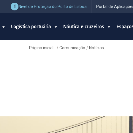
1
Nível de Proteção do Porto de Lisboa
Portal de Aplicaçõe
o
Logística portuária
Náutica e cruzeiros
Espaço
Página inicial
Comunicação
Notícias
/
/