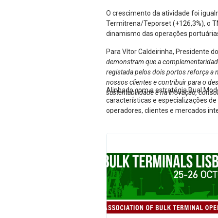
O crescimento da atividade foi igua
Termitrena/Teporset (+126,3%), o T
dinamismo das operações portuárias 
Para Vítor Caldeirinha, Presidente d
demonstram que a complementaridade en
registada pelos dois portos reforça a 
nossos clientes e contribuir para o d
Alinhado com a estratégia Dual Mod
sustentabilidade e na inovação, conso
características e especializações d
operadores, clientes e mercados int