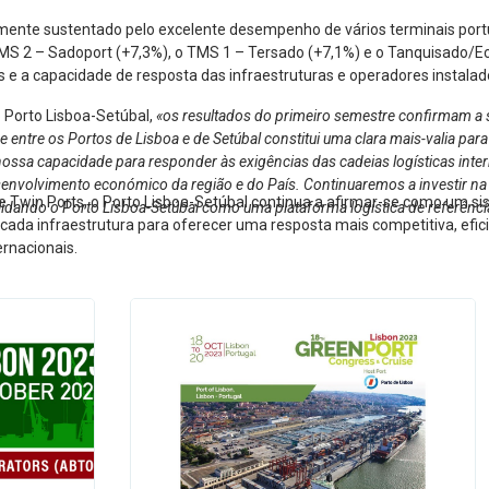
lmente sustentado pelo excelente desempenho de vários terminais port
MS 2 – Sadoport (+7,3%), o TMS 1 – Tersado (+7,1%) e o Tanquisado/Ec
e a capacidade de resposta das infraestruturas e operadores instalad
o Porto Lisboa-Setúbal,
«os resultados do primeiro semestre confirmam a s
tre os Portos de Lisboa e de Setúbal constitui uma clara mais-valia para 
nossa capacidade para responder às exigências das cadeias logísticas interna
esenvolvimento económico da região e do País. Continuaremos a investir na
e Twin Ports, o Porto Lisboa-Setúbal continua a afirmar-se como um s
lidando o Porto Lisboa-Setúbal como uma plataforma logística de referênci
e cada infraestrutura para oferecer uma resposta mais competitiva, efi
ernacionais.