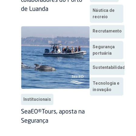
colaboradores do Porto
de Luanda
Náutica de
recreio
Recrutamento
Segurança
portuária
Sustentabilidade
Tecnologia e
inovação
Institucionais
SeaEO®Tours, aposta na
Segurança