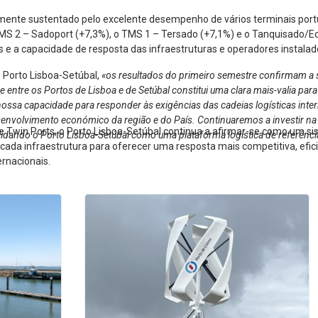
lmente sustentado pelo excelente desempenho de vários terminais port
MS 2 – Sadoport (+7,3%), o TMS 1 – Tersado (+7,1%) e o Tanquisado/Ec
e a capacidade de resposta das infraestruturas e operadores instalad
o Porto Lisboa-Setúbal,
«os resultados do primeiro semestre confirmam a s
tre os Portos de Lisboa e de Setúbal constitui uma clara mais-valia para 
nossa capacidade para responder às exigências das cadeias logísticas interna
esenvolvimento económico da região e do País. Continuaremos a investir na
e Twin Ports, o Porto Lisboa-Setúbal continua a afirmar-se como um s
lidando o Porto Lisboa-Setúbal como uma plataforma logística de referênci
e cada infraestrutura para oferecer uma resposta mais competitiva, efi
ernacionais.