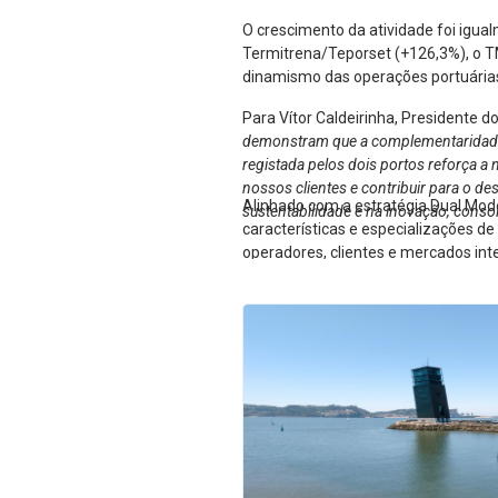
O crescimento da atividade foi igua
Termitrena/Teporset (+126,3%), o T
dinamismo das operações portuárias 
Para Vítor Caldeirinha, Presidente d
demonstram que a complementaridade en
registada pelos dois portos reforça a 
nossos clientes e contribuir para o d
Alinhado com a estratégia Dual Mod
sustentabilidade e na inovação, conso
características e especializações d
operadores, clientes e mercados int