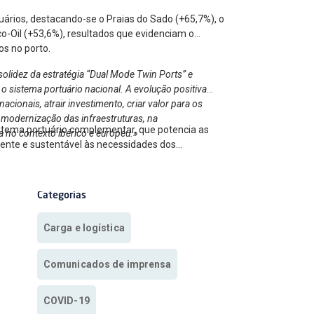
uários, destacando-se o Praias do Sado (+65,7%), o
o-Oil (+53,6%), resultados que evidenciam o
os no porto.
olidez da estratégia “Dual Mode Twin Ports” e
o sistema portuário nacional. A evolução positiva
cionais, atrair investimento, criar valor para os
 modernização das infraestruturas, na
istema portuário complementar, que potencia as
a no contexto ibérico e europeu.»
ciente e sustentável às necessidades dos
Categorias
Carga e logística
Comunicados de imprensa
COVID-19