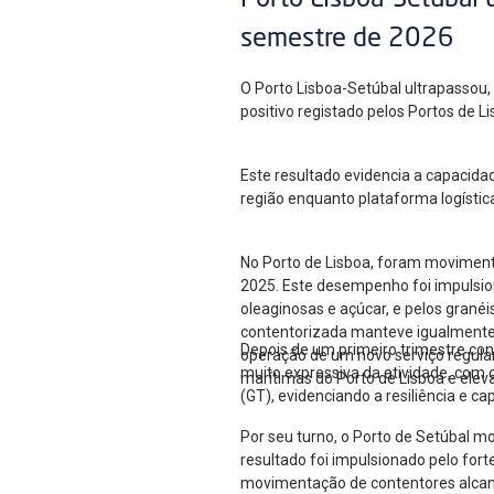
Porto Lisboa-Setúbal 
semestre de 2026
O Porto Lisboa-Setúbal ultrapassou
positivo registado pelos Portos de 
Este resultado evidencia a capacida
região enquanto plataforma logístic
No Porto de Lisboa, foram moviment
2025. Este desempenho foi impulsion
oleaginosas e açúcar, e pelos gran
contentorizada manteve igualmente u
Depois de um primeiro trimestre co
operação de um novo serviço regular
muito expressiva da atividade, com
marítimas do Porto de Lisboa e elev
(GT), evidenciando a resiliência e c
Por seu turno, o Porto de Setúbal m
resultado foi impulsionado pelo for
movimentação de contentores alcan