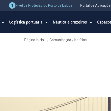
1
Nível de Proteção do Porto de Lisboa
Portal de Aplicaçõe
o
Logística portuária
Náutica e cruzeiros
Espaço
Página inicial
Comunicação
Notícias
/
/