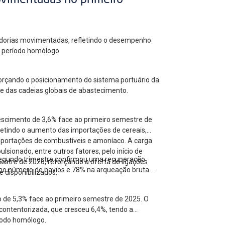
ovimentadas no primeiro
cadorias movimentadas, refletindo o desempenho
ao período homólogo.
forçando o posicionamento do sistema portuário da
 e das cadeias globais de abastecimento.
escimento de 3,6% face ao primeiro semestre de
letindo o aumento das importações de cereais,
mportações de combustíveis e amoníaco. A carga
ionado, entre outros fatores, pelo início de
 segundo trimestre confirmou uma recuperação
estre de 2026, reforçando a oferta de ligações
no número de navios e 78% na arqueação bruta
 disponibilizados.
o de 5,3% face ao primeiro semestre de 2025. O
contentorizada, que cresceu 6,4%, tendo a
íodo homólogo.