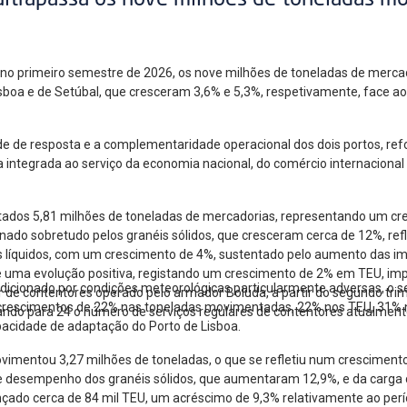
ultrapassa os nove milhões de toneladas m
, no primeiro semestre de 2026, os nove milhões de toneladas de mer
Lisboa e de Setúbal, que cresceram 3,6% e 5,3%, respetivamente, face 
de de resposta e a complementaridade operacional dos dois portos, re
a integrada ao serviço da economia nacional, do comércio internacional
ados 5,81 milhões de toneladas de mercadorias, representando um cr
ado sobretudo pelos granéis sólidos, que cresceram cerca de 12%, ref
éis líquidos, com um crescimento de 4%, sustentado pelo aumento das i
ma evolução positiva, registando um crescimento de 2% em TEU, impuls
ndicionado por condições meteorológicas particularmente adversas, o
 de contentores operado pelo armador Boluda, a partir do segundo trim
 crescimentos de 22% nas toneladas movimentadas, 22% nos TEU, 31% 
ando para 24 o número de serviços regulares de contentores atualmente
apacidade de adaptação do Porto de Lisboa.
ovimentou 3,27 milhões de toneladas, o que se refletiu num cresciment
te desempenho dos granéis sólidos, que aumentaram 12,9%, e da carga 
çado cerca de 84 mil TEU, um acréscimo de 9,3% relativamente ao per