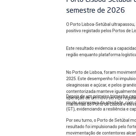
Porto Lisboa-Setúbal 
semestre de 2026
O Porto Lisboa-Setúbal ultrapassou
positivo registado pelos Portos de 
Este resultado evidencia a capacida
região enquanto plataforma logístic
No Porto de Lisboa, foram moviment
2025. Este desempenho foi impulsion
oleaginosas e açúcar, e pelos gran
contentorizada manteve igualmente u
Depois de um primeiro trimestre co
operação de um novo serviço regular
muito expressiva da atividade, com
marítimas do Porto de Lisboa e elev
(GT), evidenciando a resiliência e c
Por seu turno, o Porto de Setúbal m
resultado foi impulsionado pelo for
movimentação de contentores alcan