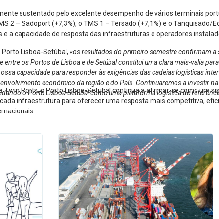
lmente sustentado pelo excelente desempenho de vários terminais port
MS 2 – Sadoport (+7,3%), o TMS 1 – Tersado (+7,1%) e o Tanquisado/Ec
e a capacidade de resposta das infraestruturas e operadores instalad
o Porto Lisboa-Setúbal,
«os resultados do primeiro semestre confirmam a s
tre os Portos de Lisboa e de Setúbal constitui uma clara mais-valia para 
nossa capacidade para responder às exigências das cadeias logísticas interna
esenvolvimento económico da região e do País. Continuaremos a investir na
e Twin Ports, o Porto Lisboa-Setúbal continua a afirmar-se como um s
lidando o Porto Lisboa-Setúbal como uma plataforma logística de referênci
e cada infraestrutura para oferecer uma resposta mais competitiva, efi
ernacionais.