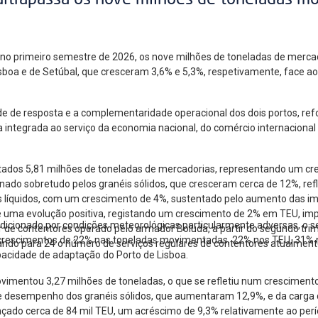
ultrapassa os nove milhões de toneladas m
, no primeiro semestre de 2026, os nove milhões de toneladas de mer
Lisboa e de Setúbal, que cresceram 3,6% e 5,3%, respetivamente, face 
de de resposta e a complementaridade operacional dos dois portos, re
a integrada ao serviço da economia nacional, do comércio internacional
ados 5,81 milhões de toneladas de mercadorias, representando um cr
ado sobretudo pelos granéis sólidos, que cresceram cerca de 12%, ref
éis líquidos, com um crescimento de 4%, sustentado pelo aumento das i
ma evolução positiva, registando um crescimento de 2% em TEU, impuls
ndicionado por condições meteorológicas particularmente adversas, o
 de contentores operado pelo armador Boluda, a partir do segundo trim
 crescimentos de 22% nas toneladas movimentadas, 22% nos TEU, 31% 
ando para 24 o número de serviços regulares de contentores atualmente
apacidade de adaptação do Porto de Lisboa.
ovimentou 3,27 milhões de toneladas, o que se refletiu num cresciment
te desempenho dos granéis sólidos, que aumentaram 12,9%, e da carga 
çado cerca de 84 mil TEU, um acréscimo de 9,3% relativamente ao per