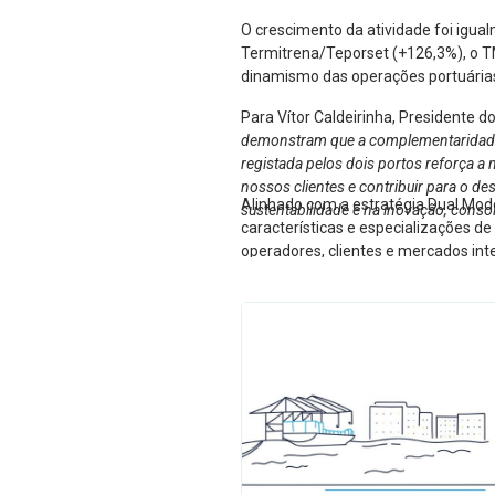
O crescimento da atividade foi igua
Termitrena/Teporset (+126,3%), o T
dinamismo das operações portuárias 
Para Vítor Caldeirinha, Presidente d
demonstram que a complementaridade en
registada pelos dois portos reforça a 
nossos clientes e contribuir para o d
Alinhado com a estratégia Dual Mod
sustentabilidade e na inovação, conso
características e especializações d
operadores, clientes e mercados int