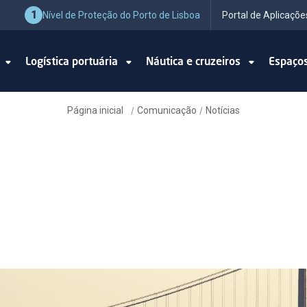
1
Nível de Proteção do Porto de Lisboa
Portal de Aplicaçõe
o
Logística portuária
Náutica e cruzeiros
Espaço
Página inicial
Comunicação
Notícias
/
/