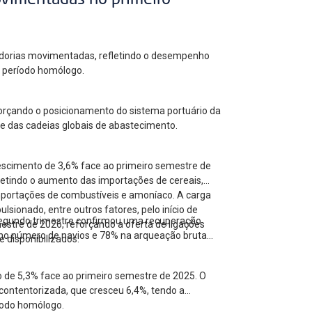
ovimentadas no primeiro
cadorias movimentadas, refletindo o desempenho
ao período homólogo.
forçando o posicionamento do sistema portuário da
 e das cadeias globais de abastecimento.
escimento de 3,6% face ao primeiro semestre de
letindo o aumento das importações de cereais,
mportações de combustíveis e amoníaco. A carga
ionado, entre outros fatores, pelo início de
 segundo trimestre confirmou uma recuperação
estre de 2026, reforçando a oferta de ligações
no número de navios e 78% na arqueação bruta
 disponibilizados.
o de 5,3% face ao primeiro semestre de 2025. O
contentorizada, que cresceu 6,4%, tendo a
íodo homólogo.