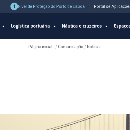
1
Nível de Proteção do Porto de Lisboa
Portal de Aplicaçõe
o
Logística portuária
Náutica e cruzeiros
Espaço
Página inicial
Comunicação
Notícias
/
/