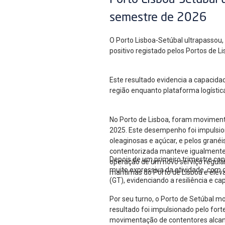
Porto Lisboa-Setúbal 
semestre de 2026
O Porto Lisboa-Setúbal ultrapassou
positivo registado pelos Portos de 
Este resultado evidencia a capacida
região enquanto plataforma logístic
No Porto de Lisboa, foram moviment
2025. Este desempenho foi impulsion
oleaginosas e açúcar, e pelos gran
contentorizada manteve igualmente u
Depois de um primeiro trimestre co
operação de um novo serviço regular
muito expressiva da atividade, com
marítimas do Porto de Lisboa e elev
(GT), evidenciando a resiliência e c
Por seu turno, o Porto de Setúbal m
resultado foi impulsionado pelo for
movimentação de contentores alcan