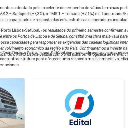
lmente sustentado pelo excelente desempenho de vários terminais port
MS 2 – Sadoport (+7,3%), o TMS 1 – Tersado (+7,1%) e o Tanquisado/Ec
e a capacidade de resposta das infraestruturas e operadores instalad
o Porto Lisboa-Setúbal,
«os resultados do primeiro semestre confirmam a s
tre os Portos de Lisboa e de Setúbal constitui uma clara mais-valia para 
nossa capacidade para responder às exigências das cadeias logísticas interna
esenvolvimento económico da região e do País. Continuaremos a investir na
e Twin Ports, o Porto Lisboa-Setúbal continua a afirmar-se como um s
lidando o Porto Lisboa-Setúbal como uma plataforma logística de referênci
e cada infraestrutura para oferecer uma resposta mais competitiva, efi
ernacionais.