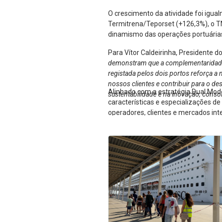
O crescimento da atividade foi igua
Termitrena/Teporset (+126,3%), o T
dinamismo das operações portuárias 
Para Vítor Caldeirinha, Presidente d
demonstram que a complementaridade en
registada pelos dois portos reforça a 
nossos clientes e contribuir para o d
Alinhado com a estratégia Dual Mod
sustentabilidade e na inovação, conso
características e especializações d
operadores, clientes e mercados int