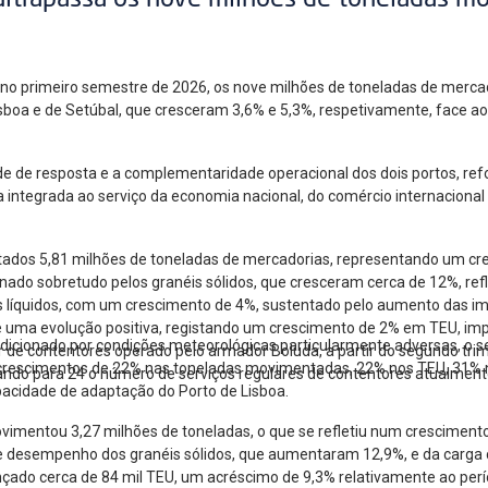
ultrapassa os nove milhões de toneladas m
, no primeiro semestre de 2026, os nove milhões de toneladas de mer
Lisboa e de Setúbal, que cresceram 3,6% e 5,3%, respetivamente, face 
de de resposta e a complementaridade operacional dos dois portos, re
a integrada ao serviço da economia nacional, do comércio internacional
ados 5,81 milhões de toneladas de mercadorias, representando um cr
ado sobretudo pelos granéis sólidos, que cresceram cerca de 12%, ref
éis líquidos, com um crescimento de 4%, sustentado pelo aumento das i
ma evolução positiva, registando um crescimento de 2% em TEU, impuls
ndicionado por condições meteorológicas particularmente adversas, o
 de contentores operado pelo armador Boluda, a partir do segundo trim
 crescimentos de 22% nas toneladas movimentadas, 22% nos TEU, 31% 
ando para 24 o número de serviços regulares de contentores atualmente
apacidade de adaptação do Porto de Lisboa.
ovimentou 3,27 milhões de toneladas, o que se refletiu num cresciment
te desempenho dos granéis sólidos, que aumentaram 12,9%, e da carga 
çado cerca de 84 mil TEU, um acréscimo de 9,3% relativamente ao per