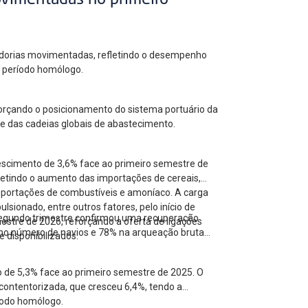
ovimentadas no primeiro
cadorias movimentadas, refletindo o desempenho
ao período homólogo.
forçando o posicionamento do sistema portuário da
 e das cadeias globais de abastecimento.
escimento de 3,6% face ao primeiro semestre de
letindo o aumento das importações de cereais,
mportações de combustíveis e amoníaco. A carga
ionado, entre outros fatores, pelo início de
 segundo trimestre confirmou uma recuperação
estre de 2026, reforçando a oferta de ligações
no número de navios e 78% na arqueação bruta
 disponibilizados.
o de 5,3% face ao primeiro semestre de 2025. O
contentorizada, que cresceu 6,4%, tendo a
íodo homólogo.