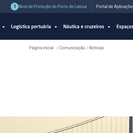
1
Nível de Proteção do Porto de Lisboa
Portal de Aplicaçõe
o
Logística portuária
Náutica e cruzeiros
Espaço
Página inicial
Comunicação
Notícias
/
/