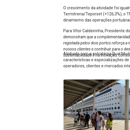
O crescimento da atividade foi igua
Termitrena/Teporset (+126,3%), o T
dinamismo das operações portuárias 
Para Vítor Caldeirinha, Presidente d
demonstram que a complementaridade en
registada pelos dois portos reforça a 
nossos clientes e contribuir para o d
Alinhado com a estratégia Dual Mod
sustentabilidade e na inovação, conso
características e especializações d
operadores, clientes e mercados int