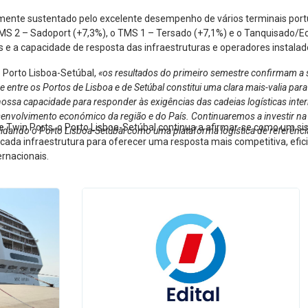
lmente sustentado pelo excelente desempenho de vários terminais port
MS 2 – Sadoport (+7,3%), o TMS 1 – Tersado (+7,1%) e o Tanquisado/Ec
e a capacidade de resposta das infraestruturas e operadores instalad
o Porto Lisboa-Setúbal,
«os resultados do primeiro semestre confirmam a s
tre os Portos de Lisboa e de Setúbal constitui uma clara mais-valia para 
nossa capacidade para responder às exigências das cadeias logísticas interna
esenvolvimento económico da região e do País. Continuaremos a investir na
e Twin Ports, o Porto Lisboa-Setúbal continua a afirmar-se como um s
lidando o Porto Lisboa-Setúbal como uma plataforma logística de referênci
e cada infraestrutura para oferecer uma resposta mais competitiva, efi
ernacionais.