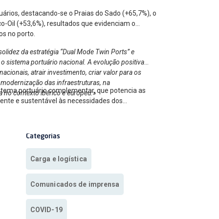
uários, destacando-se o Praias do Sado (+65,7%), o
o-Oil (+53,6%), resultados que evidenciam o
os no porto.
olidez da estratégia “Dual Mode Twin Ports” e
o sistema portuário nacional. A evolução positiva
cionais, atrair investimento, criar valor para os
 modernização das infraestruturas, na
istema portuário complementar, que potencia as
a no contexto ibérico e europeu.»
ciente e sustentável às necessidades dos
Categorias
Carga e logística
Comunicados de imprensa
COVID-19