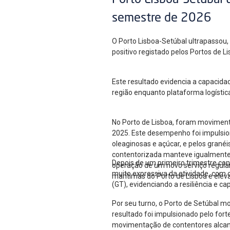
Porto Lisboa-Setúbal 
semestre de 2026
O Porto Lisboa-Setúbal ultrapassou
positivo registado pelos Portos de 
Este resultado evidencia a capacida
região enquanto plataforma logístic
No Porto de Lisboa, foram moviment
2025. Este desempenho foi impulsion
oleaginosas e açúcar, e pelos gran
contentorizada manteve igualmente u
Depois de um primeiro trimestre co
operação de um novo serviço regular
muito expressiva da atividade, com
marítimas do Porto de Lisboa e elev
(GT), evidenciando a resiliência e c
Por seu turno, o Porto de Setúbal m
resultado foi impulsionado pelo for
movimentação de contentores alcan