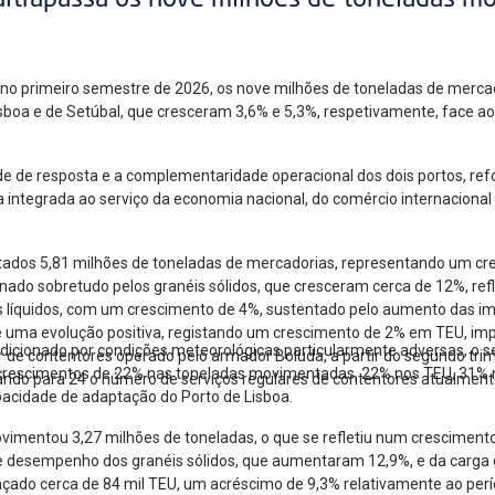
ultrapassa os nove milhões de toneladas m
, no primeiro semestre de 2026, os nove milhões de toneladas de mer
Lisboa e de Setúbal, que cresceram 3,6% e 5,3%, respetivamente, face 
de de resposta e a complementaridade operacional dos dois portos, re
a integrada ao serviço da economia nacional, do comércio internacional
ados 5,81 milhões de toneladas de mercadorias, representando um cr
ado sobretudo pelos granéis sólidos, que cresceram cerca de 12%, ref
éis líquidos, com um crescimento de 4%, sustentado pelo aumento das i
ma evolução positiva, registando um crescimento de 2% em TEU, impuls
ndicionado por condições meteorológicas particularmente adversas, o
 de contentores operado pelo armador Boluda, a partir do segundo trim
 crescimentos de 22% nas toneladas movimentadas, 22% nos TEU, 31% 
ando para 24 o número de serviços regulares de contentores atualmente
apacidade de adaptação do Porto de Lisboa.
ovimentou 3,27 milhões de toneladas, o que se refletiu num cresciment
te desempenho dos granéis sólidos, que aumentaram 12,9%, e da carga 
çado cerca de 84 mil TEU, um acréscimo de 9,3% relativamente ao per