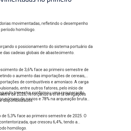
ovimentadas no primeiro
cadorias movimentadas, refletindo o desempenho
ao período homólogo.
forçando o posicionamento do sistema portuário da
 e das cadeias globais de abastecimento.
escimento de 3,6% face ao primeiro semestre de
letindo o aumento das importações de cereais,
mportações de combustíveis e amoníaco. A carga
ionado, entre outros fatores, pelo início de
 segundo trimestre confirmou uma recuperação
estre de 2026, reforçando a oferta de ligações
no número de navios e 78% na arqueação bruta
 disponibilizados.
o de 5,3% face ao primeiro semestre de 2025. O
contentorizada, que cresceu 6,4%, tendo a
íodo homólogo.