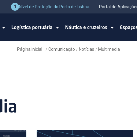
1
Nível de Proteção do Porto de Lisboa
Portal de Aplicaçõe
o
Logística portuária
Náutica e cruzeiros
Espaço
Página inicial
Comunicação
Notícias
Multimedia
/
/
/
ia