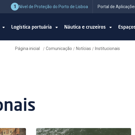
1
Nível de Proteção do Porto de Lisboa
Portal de Aplicaçõe
o
Logística portuária
Náutica e cruzeiros
Espaço
Página inicial
Comunicação
Notícias
Institucionais
/
/
/
onais