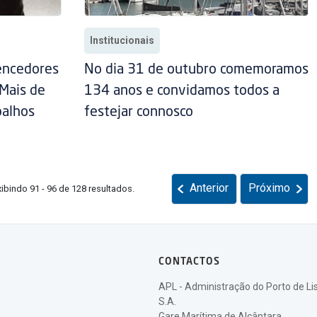
Institucionais
encedores
No dia 31 de outubro comemoramos
 Mais de
134 anos e convidamos todos a
balhos
festejar connosco
Anterior
Próximo
xibindo 91 - 96 de 128 resultados.
CONTACTOS
APL - Administração do Porto de Li
S.A.
Gare Marítima de Alcântara