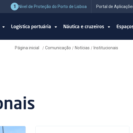
1
Nível de Proteção do Porto de Lisboa
Portal de Aplicaçõe
o
Logística portuária
Náutica e cruzeiros
Espaço
Página inicial
Comunicação
Notícias
Institucionais
/
/
/
onais