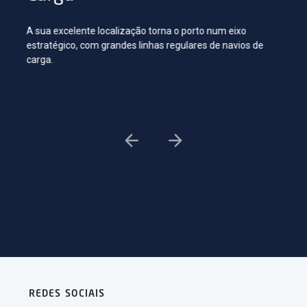
A sua excelente localização torna o porto num eixo
Os ter
estratégico, com grandes linhas regulares de navios de
Lisbo
carga.
cidad
REDES SOCIAIS