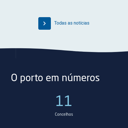
Todas as notícias
O porto em números
5
11
31
eparação naval
Concelhos
Hectares d