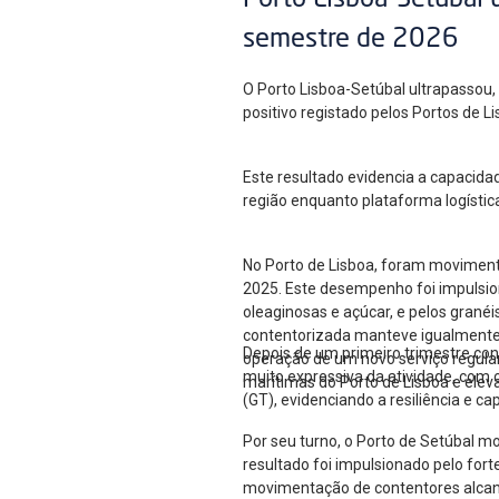
Porto Lisboa-Setúbal 
semestre de 2026
O Porto Lisboa-Setúbal ultrapassou
positivo registado pelos Portos de 
Este resultado evidencia a capacida
região enquanto plataforma logístic
No Porto de Lisboa, foram moviment
2025. Este desempenho foi impulsion
oleaginosas e açúcar, e pelos gran
contentorizada manteve igualmente u
Depois de um primeiro trimestre co
operação de um novo serviço regular
muito expressiva da atividade, com
marítimas do Porto de Lisboa e elev
(GT), evidenciando a resiliência e c
Por seu turno, o Porto de Setúbal m
resultado foi impulsionado pelo for
movimentação de contentores alcan