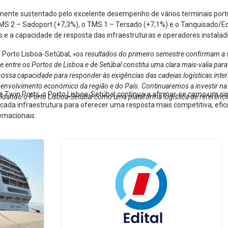
lmente sustentado pelo excelente desempenho de vários terminais port
MS 2 – Sadoport (+7,3%), o TMS 1 – Tersado (+7,1%) e o Tanquisado/Ec
e a capacidade de resposta das infraestruturas e operadores instalad
o Porto Lisboa-Setúbal,
«os resultados do primeiro semestre confirmam a s
tre os Portos de Lisboa e de Setúbal constitui uma clara mais-valia para 
nossa capacidade para responder às exigências das cadeias logísticas interna
esenvolvimento económico da região e do País. Continuaremos a investir na
e Twin Ports, o Porto Lisboa-Setúbal continua a afirmar-se como um s
lidando o Porto Lisboa-Setúbal como uma plataforma logística de referênci
e cada infraestrutura para oferecer uma resposta mais competitiva, efi
ernacionais.