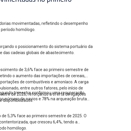
ovimentadas no primeiro
cadorias movimentadas, refletindo o desempenho
ao período homólogo.
forçando o posicionamento do sistema portuário da
 e das cadeias globais de abastecimento.
escimento de 3,6% face ao primeiro semestre de
letindo o aumento das importações de cereais,
mportações de combustíveis e amoníaco. A carga
ionado, entre outros fatores, pelo início de
 segundo trimestre confirmou uma recuperação
estre de 2026, reforçando a oferta de ligações
no número de navios e 78% na arqueação bruta
 disponibilizados.
o de 5,3% face ao primeiro semestre de 2025. O
contentorizada, que cresceu 6,4%, tendo a
íodo homólogo.