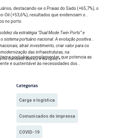
uários, destacando-se o Praias do Sado (+65,7%), o
o-Oil (+53,6%), resultados que evidenciam o
os no porto.
olidez da estratégia “Dual Mode Twin Ports” e
o sistema portuário nacional. A evolução positiva
cionais, atrair investimento, criar valor para os
 modernização das infraestruturas, na
istema portuário complementar, que potencia as
a no contexto ibérico e europeu.»
ciente e sustentável às necessidades dos
Categorias
Carga e logística
Comunicados de imprensa
COVID-19