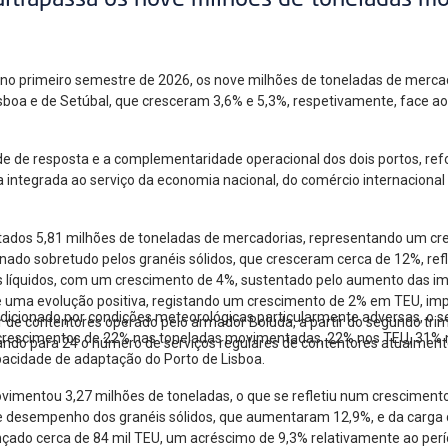
ultrapassa os nove milhões de toneladas m
, no primeiro semestre de 2026, os nove milhões de toneladas de mer
Lisboa e de Setúbal, que cresceram 3,6% e 5,3%, respetivamente, face 
de de resposta e a complementaridade operacional dos dois portos, re
a integrada ao serviço da economia nacional, do comércio internacional
ados 5,81 milhões de toneladas de mercadorias, representando um cr
ado sobretudo pelos granéis sólidos, que cresceram cerca de 12%, ref
éis líquidos, com um crescimento de 4%, sustentado pelo aumento das i
ma evolução positiva, registando um crescimento de 2% em TEU, impuls
ndicionado por condições meteorológicas particularmente adversas, o
 de contentores operado pelo armador Boluda, a partir do segundo trim
 crescimentos de 22% nas toneladas movimentadas, 22% nos TEU, 31% 
ando para 24 o número de serviços regulares de contentores atualmente
apacidade de adaptação do Porto de Lisboa.
ovimentou 3,27 milhões de toneladas, o que se refletiu num cresciment
te desempenho dos granéis sólidos, que aumentaram 12,9%, e da carga 
çado cerca de 84 mil TEU, um acréscimo de 9,3% relativamente ao per