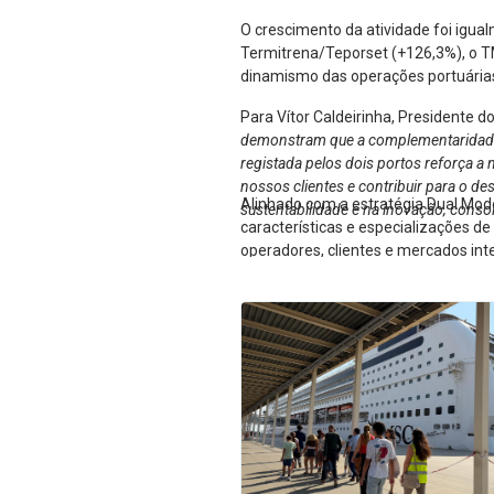
O crescimento da atividade foi igua
Termitrena/Teporset (+126,3%), o T
dinamismo das operações portuárias 
Para Vítor Caldeirinha, Presidente d
demonstram que a complementaridade en
registada pelos dois portos reforça a 
nossos clientes e contribuir para o d
Alinhado com a estratégia Dual Mod
sustentabilidade e na inovação, conso
características e especializações d
operadores, clientes e mercados int