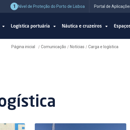
1
Nível de Proteção do Porto de Lisboa
Portal de Aplicaçõe
o
Logística portuária
Náutica e cruzeiros
Espaço
Página inicial
Comunicação
Notícias
Carga e logística
/
/
/
ogística