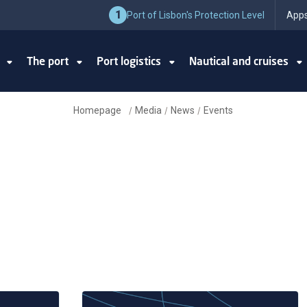
1
Port of Lisbon's Protection Level
Apps
y
The port
Port logistics
Nautical and cruises
Homepage
Media
News
Events
/
/
/